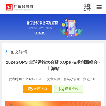
全国
分站
主站
北京站
上海站
广东站
重庆站
天津站
江苏站
浙江站
安徽站
福建站
山东站
山西站
河南站
河北站
黑龙江站
湖北站
湖南站
云南站
宁夏站
青海站
贵州站
辽宁站
吉林站
甘肃站
江西站
陕西站
广西站
海南站
西藏站
图文详情
新疆站
四川站
内蒙古站
香港站
澳门站
台湾站
2024GOPS 全球运维大会暨 XOps 技术创新峰会 ·
上海站
发表时间： 2024-06-16
文章来源：会展小管家
浏览：
0
参展咨询
观展报名