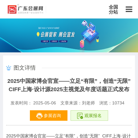
全国
分站
主站
北京站
上海站
广东站
重庆站
天津站
江苏站
浙江站
安徽站
福建站
山东站
山西站
河南站
河北站
黑龙江站
湖北站
湖南站
云南站
宁夏站
青海站
贵州站
辽宁站
吉林站
甘肃站
江西站
陕西站
广西站
海南站
西藏站
图文详情
新疆站
四川站
内蒙古站
香港站
澳门站
台湾站
2025中国家博会官宣——立足“有限”，创造“无限”
CIFF上海·设计源2025主视觉及年度话题正式发布
发表时间： 2025-05-06
文章来源：刘老师
浏览：
10734
参展咨询
观展报名
2025中国家博会官宣——立足“有限”，创造“无限” CIFF上海·设计