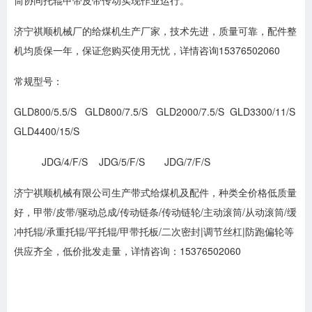
筒协同托辊甲带皮带传动实现作业运行。
济宁祺顺机械厂的给煤机生产厂家，技术先进，质量可靠，配件整
机均质保一年，保证您购买使用无忧，详情咨询15376502060
常规型号：
GLD800/5.5/S GLD800/7.5/S GLD2000/7.5/S GLD3300/11/S
GLD4400/15/S
JDG/4/F/S JDG/5/F/S JDG/7/F/S
济宁祺顺机械有限公司生产带式给煤机及配件，种类全价格低质量
好，甲带/皮带/驱动总成/传动链条/传动链轮/主动滚筒/从动滚筒/缓
冲托辊/承重托辊/平托辊/甲带托板/二次密封|调节丝杠|防跑偏轮等
供应齐全，低价批发走量，详情咨询：15376502060