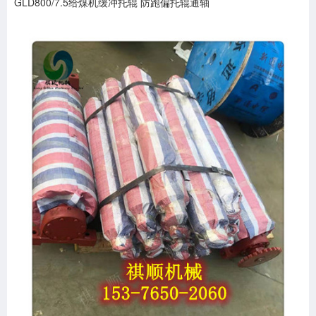
GLD800/7.5给煤机缓冲托辊 防跑偏托辊通轴