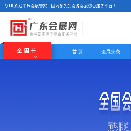
HI,欢迎来到会展管家，国内领先的会务会展综合服务平台！
全国分
首 页
会展头条
站
北京站
上海站
广东站
重庆站
主站
湖南站
云南站
宁夏站
青海站