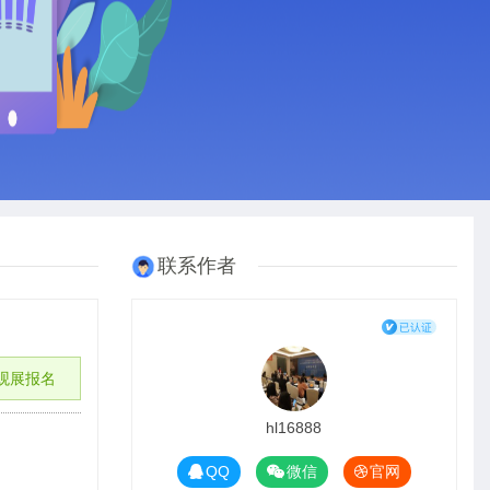
联系作者
观展报名
hl16888
QQ
微信
官网