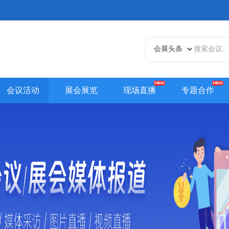
会议活动
展会展览
现场直播
专题合作
天津站
江苏站
浙江站
安徽站
福建站
山东
贵州站
辽宁站
吉林站
甘肃站
江西站
陕西
内蒙古站
香港站
澳门站
台湾站