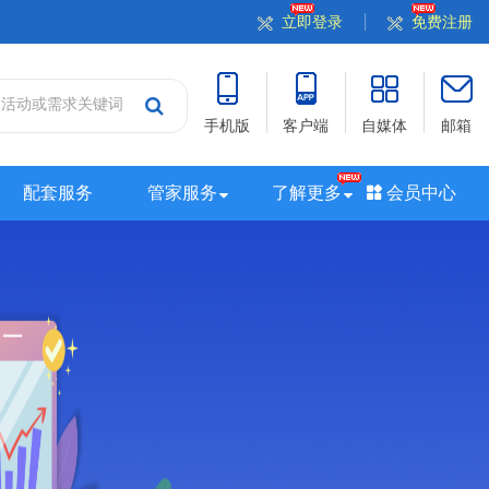
立即登录
免费注册
手机版
客户端
自媒体
邮箱
配套服务
管家服务
了解更多
会员中心
站
山西站
河南站
河北站
黑龙江站
湖北站
站
广西站
海南站
西藏站
新疆站
四川站