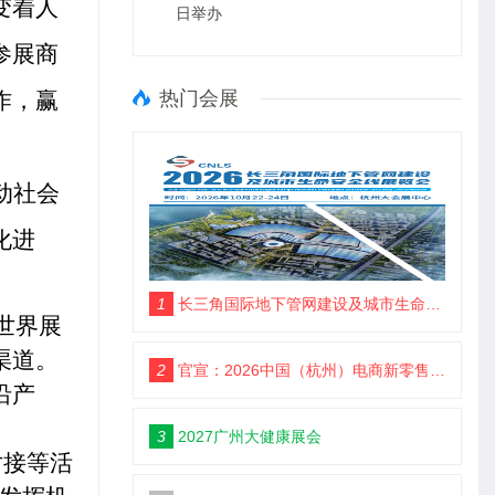
变着人
日举办
参展商
作，赢
热门会展
动社会
化进
1
长三角国际地下管网建设及城市生命安全线展览会
世界展
渠道。
2
官宣：2026中国（杭州）电商新零售品牌博览会
沿产
3
2027广州大健康展会
对接等活