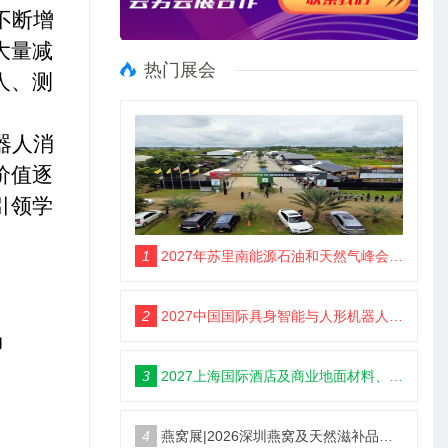
不断增
大量减
热门展会
人、测
器人消
价值逐
引领学
1
2027年苏里南能源石油和天然气峰会暨展览会（SEOGS）
2
2027中国国际具身智能与人形机器人展3月开幕
场
3
2027上海国际酒店及商业地面材料、整装定制、墙体材料及精品设计、智慧酒店、照明及智能控制博览会 展位火热销售中！
4
燕窝展|2026深圳燕窝及天然滋补品展览会【官网】