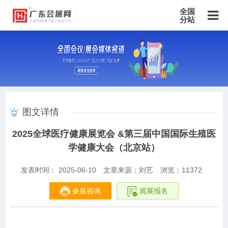
全国
分站
主站
北京站
上海站
广东站
重庆站
天津站
江苏站
浙江站
安徽站
福建站
山东站
山西站
河南站
河北站
黑龙江站
湖北站
湖南站
云南站
宁夏站
青海站
贵州站
辽宁站
吉林站
甘肃站
江西站
陕西站
广西站
海南站
西藏站
图文详情
新疆站
四川站
内蒙古站
香港站
澳门站
台湾站
2025全球医疗健康展览会 &第三届中国国际生殖医
学健康大会（北京站）
发表时间： 2025-06-10
文章来源：刘艺
浏览：
11372
参展咨询
观展报名