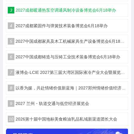
3
2027成都暖通热泵空调通风制冷设备博览会6月18举办
4
2027成都紧固件与弹簧技术装备博览会6月18举办
5
2027中国成都家具及木工机械家具生产设备博览会6月18举办
6
2027中国成都铸造与压铸工业技术装备博览会6月18举办
7
液博会-LCIE 2027第三届大湾区国际液冷产业大会暨展览会（深圳）
8
以香为媒，共赴情绪价值新蓝海｜2027郑州情绪价值经济博览会・香氛产业馆
9
2027 兰州・轨道交通与低空经济展览会
10
2026第十届中国地标美食粮油乳品私域新渠道团长大会