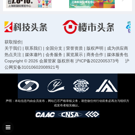
获取报价
|
关于我们
|
联系我们
|
全国分支
|
荣誉资质
|
版权声明
|
成为供应商
热点关注
|
媒体邀约
|
会务服务
|
展览展示
|
商务合作
|
媒体服务包
Copyright © 2026 会展管家 版权所有
沪ICP备2022005373号
沪
公网安备31010602008921号
声明：本站信息均由会员发布，网站已尽严格审核义务，请您做任何行动前务必再次与组织方
或发布者核实确认。