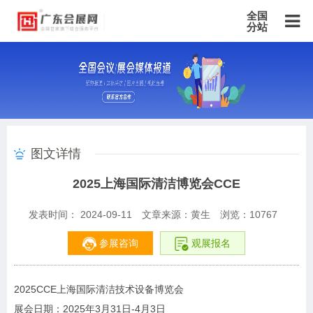
全国
分站
主站
北京站
上海站
广东站
重庆站
天津站
江苏站
浙江站
安徽站
福建站
山东站
山西站
河南站
河北站
黑龙江站
湖北站
湖南站
云南站
宁夏站
青海站
贵州站
辽宁站
吉林站
甘肃站
江西站
陕西站
广西站
海南站
西藏站
图文详情
新疆站
四川站
内蒙古站
香港站
澳门站
台湾站
2025上海国际清洁博览会CCE
发表时间： 2024-09-11
文章来源：黄生
浏览：
10767
参展咨询
观展报名
2025CCE上海国际清洁技术设备博览会
展会日期：2025年3月31日-4月3日