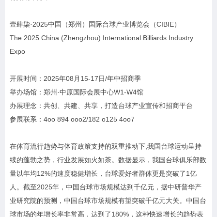
壹肆柒·2025中国（郑州）国际台球产业博览会（CIBIE）
The 2025 China (Zhengzhou) International Billiards Industry
Expo
开展时间：2025年08月15-17日/年中招商季
举办场馆：郑州·中原国际会展中心W1-W4馆
办展理念：共创、共建、共享，打造台球产业宣传和招商平台
参展联系：4oo 894 ooo2/182 o125 4oo7
在体育流行趋势与体育政策支持的双重推动下,我国台球运动呈持
续的蓬勃之势，行业发展如火如荼。数据显示，我国台球俱乐部数
量以年均12%的速度稳健增长，台球爱好者群体更是突破了1亿
人。截至2025年，中国台球市场规模达到千亿元，据中研普华产
业研究院的预测，中国台球市场规模有望突破千亿元大关。中国台
球市场的年增长率非常高，达到了180%，这种快速增长的趋势表