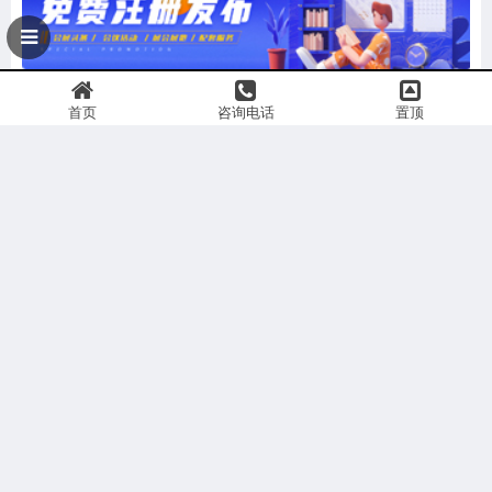
首页
咨询电话
置顶