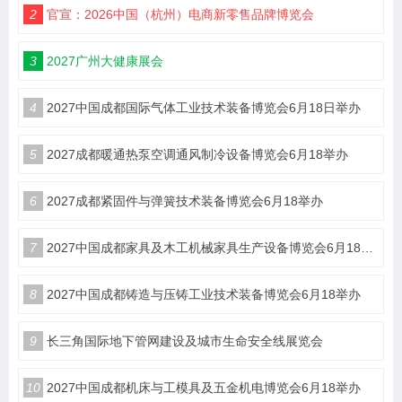
2
官宣：2026中国（杭州）电商新零售品牌博览会
3
2027广州大健康展会
4
2027中国成都国际气体工业技术装备博览会6月18日举办
5
2027成都暖通热泵空调通风制冷设备博览会6月18举办
6
2027成都紧固件与弹簧技术装备博览会6月18举办
7
2027中国成都家具及木工机械家具生产设备博览会6月18举办
8
2027中国成都铸造与压铸工业技术装备博览会6月18举办
9
长三角国际地下管网建设及城市生命安全线展览会
10
2027中国成都机床与工模具及五金机电博览会6月18举办